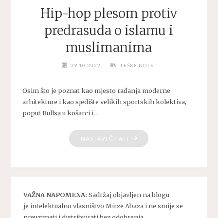
Hip-hop plesom protiv
predrasuda o islamu i
muslimanima
09.10.2022
TEŠKE NOTE
Osim što je poznat kao mjesto rađanja moderne
arhitekture i kao sjedište velikih sportskih kolektiva,
poput Bullsa u košarci i…
"HIP-
NASTAVI ČITATI
HOP
PLESOM
PROTIV
PREDRASUDA
VAŽNA NAPOMENA:
Sadržaj objavljen na blogu
O
je intelektualno vlasništvo Mirze Abaza i ne smije se
ISLAMU
preuzimati i distribuirati bez odobrenja
I