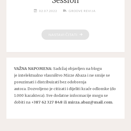
Session
02.07.2022
GROOVE REVIJA
"OLD
NASTAVI ČITATI
SCHOOL
UK
GARAGE
SESSION"
VAŽNA NAPOMENA:
Sadržaj objavljen na blogu
je intelektualno vlasništvo Mirze Abaza i ne smije se
preuzimati i distribuirati bez odobrenja
autora. Dozvoljeno je citirati i dijeliti kraće odlomke (do
1.000 karaktera). Sve dodatne informacije mogu se
dobiti na
+387 62 327 848
ili
mirza.abaz@mail.com
.