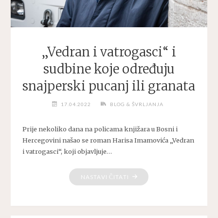
„Vedran i vatrogasci“ i
sudbine koje određuju
snajperski pucanj ili granata
17.04.2022
BLOG & ŠVRLJANJA
Prije nekoliko dana na policama knjižara u Bosni i
Hercegovini našao se roman Harisa Imamovića „Vedran
i vatrogasci“, koji objavljuje…
"„VEDRAN
NASTAVI ČITATI
I
VATROGASCI“
I