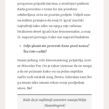
prognoza pripada laicima, a stručnjaci pušioni.
Kada govorimo o tome ko me posebno
oduševljava, ni tu ne pravim podjele. Vidjeli smo
na milion primjera da onaj 11. igrač zna biti
najvažniji iako niko na njega nije računao.
Istaknem deset igrača kao fenomenalne, a onaj
11. napravi prevagu i tako me napravi budalom.
Gdje planirate provesti dane pred nama?
Šta ćete raditi?
Imam jednog vrlo interesantnog prijatelja, zove
se Miroslav Par. On je takav vizionar da ne mogu
a da ne priznam kako on na jedan suptilan
način vodi ostatak mog života. Zahvalan sam što
ga imam iako nisam rekao svoje posljednje
slovo. Ne!
Kaže da je najbitniji autoritet znanja/Velija
Hasanbegović