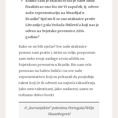
Koliko Vam je značilo to što je Safet Sušić
finalizirao ono što ste Vi započeli, tj. odveo
našu reprezentaciju na Mundijal u
Brazilu? Sjećate li se one utakmice protiv
Litvanije i gola Vedada Ibiševića koji nas je
odveo na Svjetsko prvenstvo 2014.
godine?
Kako se ne bih sjećao! Sve naše utakmice
pomno sam pratio i, istini za volju, prepoznao
sam neke svoje zasluge u tom učešću na
Svjetskom prvenstvu u Brazilu. Bio sam vrlo
ponosan na Safeta Sušića i na sve naše
reprezentativce koji su pokazali da posjeduju
talent koji će ih odvesti na najveća takmičenja.
Jako smo talentirani, jako nadareni, samo se
trebamo dobro boriti.
O „kurvanjskim“ potezima Portugala/Velija
Hasanbegović