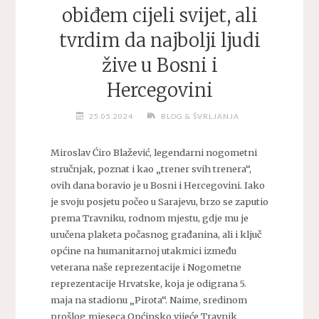
obiđem cijeli svijet, ali
tvrdim da najbolji ljudi
žive u Bosni i
Hercegovini
25.05.2024
BLOG & ŠVRLJANJA
Miroslav Ćiro Blažević, legendarni nogometni
stručnjak, poznat i kao „trener svih trenera“,
ovih dana boravio je u Bosni i Hercegovini. Iako
je svoju posjetu počeo u Sarajevu, brzo se zaputio
prema Travniku, rodnom mjestu, gdje mu je
uručena plaketa počasnog građanina, ali i ključ
općine na humanitarnoj utakmici između
veterana naše reprezentacije i Nogometne
reprezentacije Hrvatske, koja je odigrana 5.
maja na stadionu „Pirota“. Naime, sredinom
prošlog mjeseca Općinsko vijeće Travnik