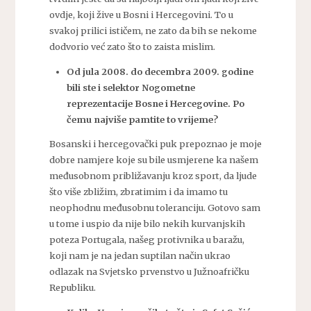
ovdje, koji žive u Bosni i Hercegovini. To u
svakoj prilici ističem, ne zato da bih se nekome
dodvorio već zato što to zaista mislim.
Od jula 2008. do decembra 2009. godine
bili ste i selektor Nogometne
reprezentacije Bosne i Hercegovine. Po
čemu najviše pamtite to vrijeme?
Bosanski i hercegovački puk prepoznao je moje
dobre namjere koje su bile usmjerene ka našem
međusobnom približavanju kroz sport, da ljude
što više zbližim, zbratimim i da imamo tu
neophodnu međusobnu toleranciju. Gotovo sam
u tome i uspio da nije bilo nekih kurvanjskih
poteza Portugala, našeg protivnika u baražu,
koji nam je na jedan suptilan način ukrao
odlazak na Svjetsko prvenstvo u Južnoafričku
Republiku.