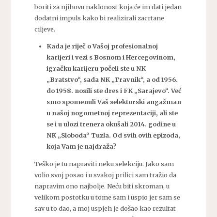
boriti za njihovu naklonost koja će im dati jedan
dodatni impuls kako bi realizirali zacrtane
ciljeve.
Kada je riječ o Vašoj profesionalnoj
karijeri i vezi s Bosnom i Hercegovinom,
igračku karijeru počeli ste u NK
„Bratstvo“, sada NK „Travnik“, a od 1956.
do 1958. nosili ste dres i FK „Sarajevo“. Već
smo spomenuli Vaš selektorski angažman
u našoj nogometnoj reprezentaciji, ali ste
se i u ulozi trenera okušali 2014. godine u
NK „Sloboda“ Tuzla. Od svih ovih epizoda,
koja Vam je najdraža?
Teško je tu napraviti neku selekciju. Jako sam
volio svoj posao i u svakoj prilici sam tražio da
napravim ono najbolje. Neću biti skroman, u
velikom postotku u tome sam i uspio jer sam se
sav u to dao, a moj uspjeh je došao kao rezultat