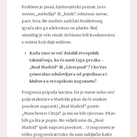
Problem je jasan, bjelosvjetski poznat. Ja to
zovem „melodija“ ili „kisik“, odnosno novac,
pare, lova. Ne možete zadržati kvalitetnog
igrača ako ga adekvatno ne platite. Naš
standing
je vrlo nizak da bismo bili konkurentni
s onima koji daju milione.
Kada smo se već dotakli evropskih
takmičenja, ko će uzeti Ligu prvaka –
„Real Madrid“ ili „Liverpool“? I ko Vas
generalno oduševljava od pojedinaca i
klubova u evropskom nogometu?
Prognoza pripada laicima. Da je mene neko noć
prije utakmice u Madridu pitao da će onakav
preokret napraviti „Real Madrid“ protiv
„Manchester Cityja“, ja mu ne bih vjerovao. Pitao
bih ga šta je popio. No vidjeli smo da „Real
Madrid“ ipak napravi preokret… U nogometu je
teško prognozirati tako da sam zaključio kako