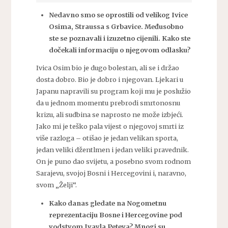
Nedavno smo se oprostili od velikog Ivice
Osima, Straussa s Grbavice. Međusobno
ste se poznavali i izuzetno cijenili. Kako ste
dočekali informaciju o njegovom odlasku?
Ivica Osim bio je dugo bolestan, ali se i držao
dosta dobro. Bio je dobro i njegovan. Ljekari u
Japanu napravili su program koji mu je poslužio
da u jednom momentu prebrodi smrtonosnu
krizu, ali sudbina se naprosto ne može izbjeći.
Jako mi je teško pala vijest o njegovoj smrti iz
više razloga – otišao je jedan velikan sporta,
jedan veliki džentlmen i jedan veliki pravednik.
On je puno dao svijetu, a posebno svom rodnom
Sarajevu, svojoj Bosni i Hercegovini i, naravno,
svom „Želji“.
Kako danas gledate na Nogometnu
reprezentaciju Bosne i Hercegovine pod
vodstvom Ivayla Peteva? Mnogi su