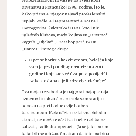
reprezentacijom Hrvatske na Svjetskom
prvenstvu u Francuskoj 1998. godine, i to je,
kako priznaje, njegov najveći profesionalni
uspjeh. Vodio je i reprezentacije Bosne i
Hercegovine, Švicarske i Irana, kao i niz
uglednih klubova, među kojima su „Dinamo“
Zagreb, „Rijeka“, „Grasshopper“, PAOK,
„Nantes“ i mnoge druge.
Opet se borite s karcinomom, bolešću koja
Vam je prvi put dijagnosticirana 2011.
godine i koju ste već dva puta pobijedili.
Kako ste danas, je li zdravlje iole bolje?
Ova moja treća borba je najgora i najopasnija
uzmemo li u obzir činjenicu da sam stariji u
odnosu na prethodne dvije borbe s
karcinomom. Kada uđete u relativno duboku
starost, ne možete očekivati neke radikalne
zahvate, radikalne operacije. Ja se jako borim
kako bih se održao. Smatram da je to osobina