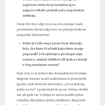
saglasni s time da je trenutna igra
najgora otkako postoji naša nogometna
selekcija.
Ostat ćete bez odgovora na ovo pitanje. Inače
preskačem davati odgovore na pitanja kada ne
mogu biti afirmativan.
Pošto je i više nego jasno da je situacija
loša, šta biste Vi učinili kako biste stanje
popravili? Je li rješenje u preslagivanju
sastava, smjeni selektora ili ipak u rotaciji
u Nogometnom savezu?
Sine moj, to je jedna tako kompleksna formula.
Najprije morate izvući maksimum iz postojećih
igrača, znati kreirati atmosferu „svi za jednog,
jedan za sve“ i pripremiti ih za rat. Istina, viteški
rat, ali ipak rat. U ekipu se mora usaditi jedna
vojnička disciplina, jedna ozbiljnost. Nogomet