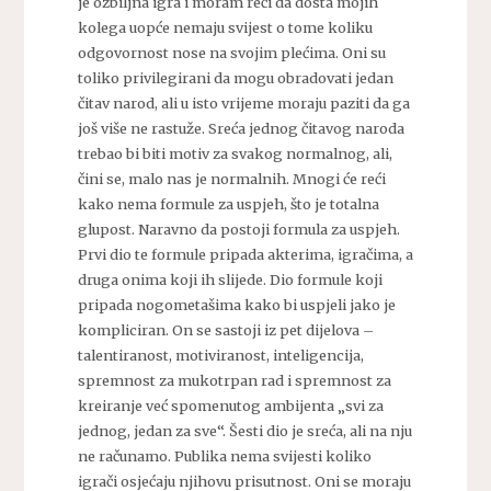
je ozbiljna igra i moram reći da dosta mojih
kolega uopće nemaju svijest o tome koliku
odgovornost nose na svojim plećima. Oni su
toliko privilegirani da mogu obradovati jedan
čitav narod, ali u isto vrijeme moraju paziti da ga
još više ne rastuže. Sreća jednog čitavog naroda
trebao bi biti motiv za svakog normalnog, ali,
čini se, malo nas je normalnih. Mnogi će reći
kako nema formule za uspjeh, što je totalna
glupost. Naravno da postoji formula za uspjeh.
Prvi dio te formule pripada akterima, igračima, a
druga onima koji ih slijede. Dio formule koji
pripada nogometašima kako bi uspjeli jako je
kompliciran. On se sastoji iz pet dijelova –
talentiranost, motiviranost, inteligencija,
spremnost za mukotrpan rad i spremnost za
kreiranje već spomenutog ambijenta „svi za
jednog, jedan za sve“. Šesti dio je sreća, ali na nju
ne računamo. Publika nema svijesti koliko
igrači osjećaju njihovu prisutnost. Oni se moraju