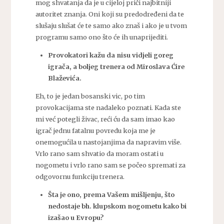
mog shvatanja da je u cijeloj priči najbitniji
autoritet znanja. Oni koji su predodređeni da te
slušaju slušat će te samo ako znaš i ako je u tvom
programu samo ono što će ih unaprijediti.
Provokatori kažu da nisu vidjeli goreg
igrača, a boljeg trenera od Miroslava Ćire
Blaževića.
Eh, to je jedan bosanski vic, po tim
provokacijama ste nadaleko poznati. Kada ste
mi već potegli živac, reći ću da sam imao kao
igrač jednu fatalnu povredu koja me je
onemogućila u nastojanjima da napravim više.
Vrlo rano sam shvatio da moram ostati u
nogometu i vrlo rano sam se počeo spremati za
odgovornu funkciju trenera.
Šta je ono, prema Vašem mišljenju, što
nedostaje bh. klupskom nogometu kako bi
izašao u Evropu?