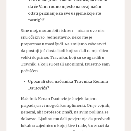
da će Vam rodno mjesto na ovaj način
odati priznanje za sve uspjehe koje ste
postigli?
Sine moj, moram biti iskren – nisam ovo ni u
snu očekivao. Jednostavno, neko me je
prepoznao u masi ljudi. Ne smijemo zaboraviti
da postoji još dosta ljudi koji su dali nemjerljivo
veliki doprinos Travniku, koji su se ugradili u
Travnik, a koji su ostali anonimni. Izuzetno sam
počašćen.
Upoznali ste i načelnika Travnika Kenana
Dautovića?
Načelnik Kenan Dautović je čovjek kojem
pripadaju svi mogući komplimenti. On je vojnik,
general, ali i profesor. Znači, na svim poljima se
dokazao. Ljudi su mu dali povjerenje da predvodi
lokalnu zajednicu u kojoj žive i rade, što znači da