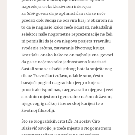
napreduju, u ekskluzivnom intervjuu
za
Stav
govori da je optimističan i da se neće
predati dok Sudija ne odsvira kraj. S obzirom na
to da je naglasio kako neće odustati, nekadašnji
selektor naše nogometne reprezentacije ne želi
ni pomisliti da je ova njegova posjeta Travniku
svođenje računa, zatvaranje životnog kruga.
Kroz šalu, onako kako to on najbolje zna, govori
da ga se nećemo tako jednostavno kutarisati.
Sastali smo se u bašti jednog hotela smještenog
tik uz Travničku tvrđavu, odakle smo, često
bacajući pogled na gradsko jezgro koje se
prostiralo ispod nas, razgovarali o njegovoj vezi
s rodnim mjestom i generalno našom državom,
njegovog igračkoj i trenerskoj karijeri te o
životnoj filozofiji.
Što se biografskih crta tiče, Miroslav Ćiro
Blažević osvojio je treće mjesto s Nogometnom