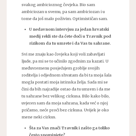
svakog ambicioznog čovjeka. Bio sam
ambiciozan u svemu, pa sam ambiciozan i u
tome da još malo poživim. Optimističan sam.
U nedavnom intervjuu za jedan hrvatski
medij rekli ste da ćete doći u Travnik pod
rizikom da tu umrete i da Vas tu sahrane.
Svi me znaju kao čovjeka koji voli zabavljati
ljude, pa mi se to učinilo zgodnim za kazati. U
međuvremenu posjećujem groblje svojih
roditelja i odjednom shvatam da bi ta moja šala
mogla postati moja istinska želja. Sada mi se
čini da bih najradije ostao da tu umrem i da me
tu sahrane bez velikog cirkusa. Bilo kako bilo,
uvjeren sam da moja sahrana, kada već o njoj
pričamo, neće proći bez cirkusa. Uvijek je oko
mene neki cirkus.
Šta za Vas znači Travnik i zašto ga toliko
često spominjete?