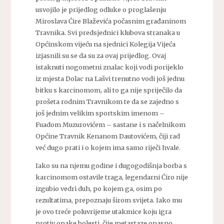
usvojilo je prijedlog odluke o proglašenju
Miroslava Ćire Blaževića počasnim građaninom
Travnika. Svi predsjednici klubova stranaka u
Općinskom vijeću na sjednici Kolegija Vijeća
izjasnili su se da su za ovaj prijedlog. Ovaj
istaknuti nogometni znalac koji vodi porijeklo
iz mjesta Dolac na Lašvi trenutno vodi još jednu
bitku s karcinomom, ali to ga nije spriječilo da
prošeta rodnim Travnikom te da se zajedno s
još jednim velikim sportskim imenom –
Fuadom Muzurovićem – sastane i s načelnikom
Općine Travnik Kenanom Dautovićem, čiji rad
već dugo prati i o kojem ima samo riječi hvale.
Iako su na njemu godine i dugogodišnja borba s
karcinomom ostavile traga, legendarni Ćiro nije
izgubio vedri duh, po kojem ga, osim po
rezultatima, prepoznaju širom svijeta. Iako mu
je ovo treće poluvrijeme utakmice koju igra
protiv opake bolesti, čije metastaze opasno