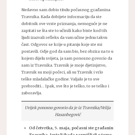
Nedavno sam dobio titulu počasnog građanina
Travnika. Kada dobijete informaciju da ste
dobitnik ove vrste priznanja, nemoguće je ne
zapitati se šta ste to učinili kako biste kod tih
ljudi izazvali refleks da vam učine jednu takvu
čast. Odgovor se krije u pitanju koje ste mi
postavili. Gdje god da sam bio, bez obzira na to u
kojem dijelu svijeta, ja sam ponosno govorio da
sam iz Travnika. Travnik je moje djetinjstvo,
Travnik su moji počeci, ali su Travnik i vrlo
teške mladalačke godine. Valjalo je to sve
prebroditi… Ipak, sve što je teško, to se teško i
zaboravlja.
Uvijek ponosno govorio da je iz Travnika/Velija
Hasanbegović
Od četvrtka, 5. maja, počasni ste građanin
Travnika. Jeste li ikada razmišljali o tome