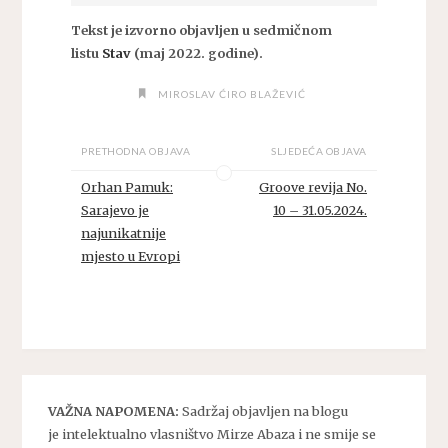
Tekst je izvorno objavljen u sedmičnom
listu
Stav
(maj 2022. godine).
MIROSLAV ĆIRO BLAŽEVIĆ
PRETHODNA OBJAVA
SLJEDEĆA OBJAVA
Orhan Pamuk:
Groove revija No.
Sarajevo je
10 – 31.05.2024.
najunikatnije
mjesto u Evropi
VAŽNA NAPOMENA:
Sadržaj objavljen na blogu
je intelektualno vlasništvo Mirze Abaza i ne smije se