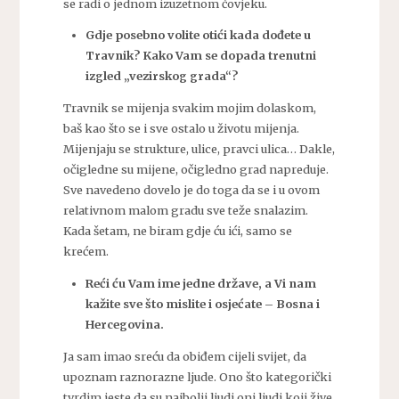
se radi o jednom izuzetnom čovjeku.
Gdje posebno volite otići kada dođete u
Travnik? Kako Vam se dopada trenutni
izgled „vezirskog grada“?
Travnik se mijenja svakim mojim dolaskom,
baš kao što se i sve ostalo u životu mijenja.
Mijenjaju se strukture, ulice, pravci ulica… Dakle,
očigledne su mijene, očigledno grad napreduje.
Sve navedeno dovelo je do toga da se i u ovom
relativnom malom gradu sve teže snalazim.
Kada šetam, ne biram gdje ću ići, samo se
krećem.
Reći ću Vam ime jedne države, a Vi nam
kažite sve što mislite i osjećate – Bosna i
Hercegovina.
Ja sam imao sreću da obiđem cijeli svijet, da
upoznam raznorazne ljude. Ono što kategorički
tvrdim jeste da su najbolji ljudi oni ljudi koji žive