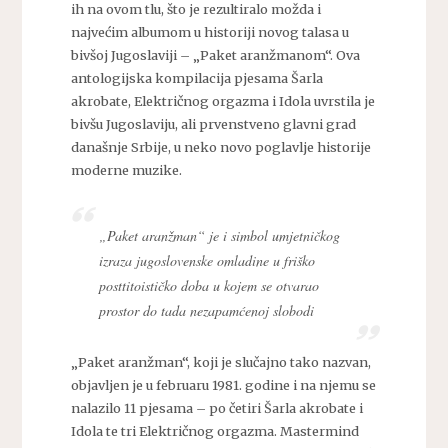
ih na ovom tlu, što je rezultiralo možda i
najvećim albumom u historiji novog talasa u
bivšoj Jugoslaviji – „Paket aranžmanom“. Ova
antologijska kompilacija pjesama Šarla
akrobate, Električnog orgazma i Idola uvrstila je
bivšu Jugoslaviju, ali prvenstveno glavni grad
današnje Srbije, u neko novo poglavlje historije
moderne muzike.
„Paket aranžman“ je i simbol umjetničkog
izraza jugoslovenske omladine u friško
posttitoističko doba u kojem se otvarao
prostor do tada nezapamćenoj slobodi
„Paket aranžman“, koji je slučajno tako nazvan,
objavljen je u februaru 1981. godine i na njemu se
nalazilo 11 pjesama – po četiri Šarla akrobate i
Idola te tri Električnog orgazma. Mastermind