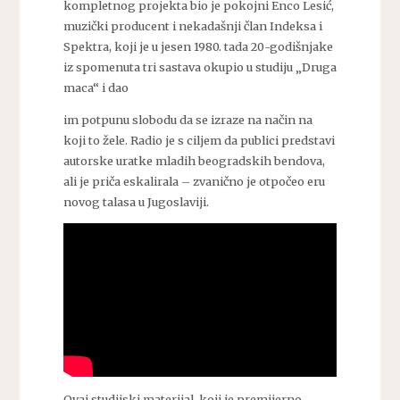
kompletnog projekta bio je pokojni Enco Lesić,
muzički producent i nekadašnji član Indeksa i
Spektra, koji je u jesen 1980. tada 20-godišnjake
iz spomenuta tri sastava okupio u studiju „Druga
maca“ i dao
im potpunu slobodu da se izraze na način na
koji to žele. Radio je s ciljem da publici predstavi
autorske uratke mladih beogradskih bendova,
ali je priča eskalirala – zvanično je otpočeo eru
novog talasa u Jugoslaviji.
Ovaj studijski materijal, koji je premijerno