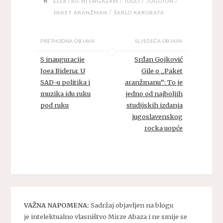
/
/
/
ELEKTRIČNI ORGAZAM
IDOLI
JUGOTON
/
PAKET ARANŽMAN
ŠARLO AKROBATA
PRETHODNA OBJAVA
SLJEDEĆA OBJAVA
S inauguracije
Srđan Gojković
Joea Bidena: U
Gile o „Paket
SAD-u politika i
aranžmanu“: To je
muzika idu ruku
jedno od najboljih
pod ruku
studijskih izdanja
jugoslavenskog
rocka uopće
VAŽNA NAPOMENA:
Sadržaj objavljen na blogu
je intelektualno vlasništvo Mirze Abaza i ne smije se