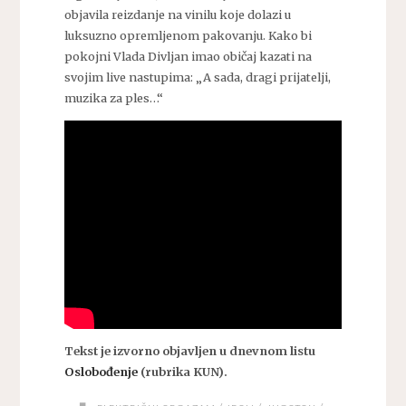
objavila reizdanje na vinilu koje dolazi u
luksuzno opremljenom pakovanju. Kako bi
pokojni Vlada Divljan imao običaj kazati na
svojim live nastupima: „A sada, dragi prijatelji,
muzika za ples…“
Tekst je izvorno objavljen u dnevnom listu
Oslobođenje
(rubrika KUN).