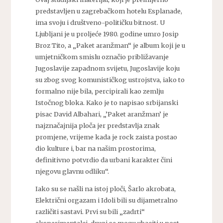
predstavljen u zagrebačkom hotelu Esplanade,
ima svoju i društveno-političku bitnost. U
Ljubljani je u proljeće 1980. godine umro Josip
Broz Tito, a „Paket aranžman“ je album koji je u
umjetničkom smislu označio približavanje
Jugoslavije zapadnom svijetu, Jugoslavije koju
su zbog svog komunističkog ustrojstva, iako to
formalno nije bila, percipirali kao zemlju
Istočnog bloka. Kako je to napisao srbijanski
pisac David Albahari, „’Paket aranžman’ je
najznačajnija ploča jer predstavlja znak
promjene, vrijeme kada je rock zaista postao
dio kulture i, bar na našim prostorima,
definitivno potvrdio da urbani karakter čini
njegovu glavnu odliku“.
Iako su se našli na istoj ploči, Šarlo akrobata,
Električni orgazam i Idoli bili su dijametralno
različiti sastavi. Prvi su bili „zadrti“