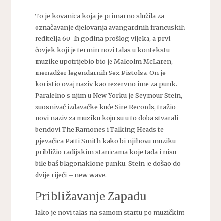
To je kovanica koja je primarno služila za
označavanje djelovanja avangardnih francuskih
reditelja 60-ih godina prošlog vijeka, a prvi
čovjek koji je termin novi talas u kontekstu
muzike upotrijebio bio je Malcolm McLaren,
menadžer legendarnih Sex Pistolsa. On je
koristio ovaj naziv kao rezervno ime za punk.
Paralelno s njim u New Yorku je Seymour Stein,
suosnivač izdavačke kuće Sire Records, tražio
novi naziv za muziku koju su u to doba stvarali
bendovi The Ramones i Talking Heads te
pjevačica Patti Smith kako bi njihovu muziku
približio radijskim stanicama koje tada i nisu
bile baš blagonaklone punku. Stein je došao do
dvije riječi – new wave.
Približavanje Zapadu
Iako je novi talas na samom startu po muzičkim