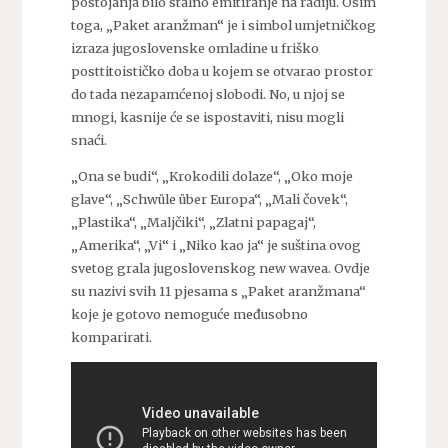
postojanja bilo stalno emitiranje na radiju. Osim
toga, „Paket aranžman“ je i simbol umjetničkog
izraza jugoslovenske omladine u friško
posttitoističko doba u kojem se otvarao prostor
do tada nezapamćenoj slobodi. No, u njoj se
mnogi, kasnije će se ispostaviti, nisu mogli
snaći.
„Ona se budi“, „Krokodili dolaze“, „Oko moje
glave“, „Schwüle über Europa“, „Mali čovek“,
„Plastika“, „Maljčiki“, „Zlatni papagaj“,
„Amerika“, „Vi“ i „Niko kao ja“ je suština ovog
svetog grala jugoslovenskog new wavea. Ovdje
su nazivi svih 11 pjesama s „Paket aranžmana“
koje je gotovo nemoguće međusobno
komparirati.