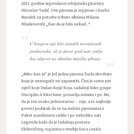
2013. godine legendarni srbijanski gitarista
Miroslav Tadić. Ovu pjesmu je otpjevao i Darko
Rundek za potrebe tribute albuma Milanu
Mladenoviću „Kao da je bilo nekad…“.
U Sarajevu nije bilo istinskih novotalasnih
predstavnika, ali je glavni grad naše zemlje
dao odgovor na aktuelna muzička gibanja
„Niko kao ja“ je još jedna pjesma Šarla akrobate
koju je nemoguće ne zapamtiti. Čini je samo pet
riječi koje Dušan Kojić Koja, sadašnji lider grupe
Disciplin A Kitschme, ponavlja minutu i po. No,
da je sve ovako jednostavno – nije, a to najbolje
govori podatak da se na nekim pjesmama s
Paket aranžmana radilo i po nekoliko sati.
Legenda kaže da je tadašnja postava
Električnog orgazma u studiju Enca Lesića