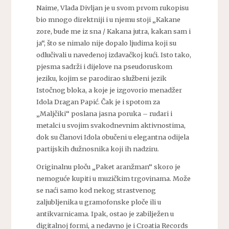
Naime, Vlada Divljan je u svom prvom rukopisu
bio mnogo direktniji i u njemu stoji „Kakane
zore, bude me iz sna / Kakana jutra, kakan sam i
ja“, što se nimalo nije dopalo ljudima koji su
odlučivali u navedenoj izdavačkoj kući. Isto tako,
pjesma sadrži i dijelove na pseudoruskom
jeziku, kojim se parodirao službeni jezik
Istočnog bloka, a koje je izgovorio menadžer
Idola Dragan Papić. Čak je i spotom za
„Maljčiki“ poslana jasna poruka – rudari i
metalci u svojim svakodnevnim aktivnostima,
dok su članovi Idola obučeni u elegantna odijela
partijskih dužnosnika koji ih nadziru.
Originalnu ploču „Paket aranžman“ skoro je
nemoguće kupiti u muzičkim trgovinama. Može
se naći samo kod nekog strastvenog
zaljubljenika u gramofonske ploče ili u
antikvarnicama. Ipak, ostao je zabilježen u
digitalnoj formi, a nedavno je i Croatia Records