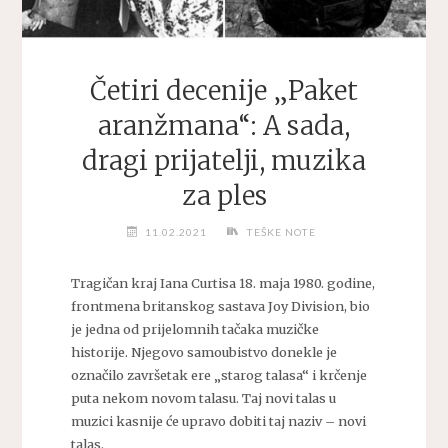
Četiri decenije „Paket
aranžmana“: A sada,
dragi prijatelji, muzika
za ples
11.02.2021
TEŠKE NOTE
Tragičan kraj Iana Curtisa 18. maja 1980. godine,
frontmena britanskog sastava Joy Division, bio
je jedna od prijelomnih tačaka muzičke
historije. Njegovo samoubistvo donekle je
označilo završetak ere „starog talasa“ i krčenje
puta nekom novom talasu. Taj novi talas u
muzici kasnije će upravo dobiti taj naziv – novi
talas.