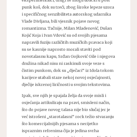
eksperimentalci, drugi se mogu ubaciti u post
punk koš, dok su treći, zbog široke lepeze uzora
i specifičnog senzibiliteta autorskog udarnika
Vlade Divljana, bili vjesnik pojave novog
romantizma. Tačnije, Milan Mladenović, Dušan
Kojić Koja i Ivan Vdović su od svojih pjesama
napravili fuziju različitih muzičkih pravaca koji
su se kasnije naprosto morali staviti pod
novotalasnu kapu, Srđan Gojković Gile i njegova
družina nikad nisu ni raskinuli svoje veze s
čistim punkom, dok su „dječaci“ iz Idola tokom
karijere utabali staze nekoj novoj osjećajnosti,
dječije iskrenoj liričnosti u svojim tekstovima.
Ipak, sve njih je spajala želja da svoje misli i
osjećanja artikuliraju na pravi, smisleni način,
što do pojave novog talasa nije bio slučaj jer je
već istrošeni „starotalasni“ rock težio stvaranju
što komercijalnijih pjesama s nerijetko
ispraznim refrenima čija je jedina svrha