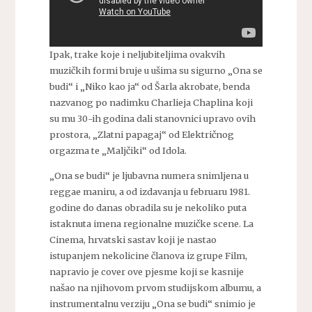
Ipak, trake koje i neljubiteljima ovakvih
muzičkih formi bruje u ušima su sigurno „Ona se
budi“ i „Niko kao ja“ od Šarla akrobate, benda
nazvanog po nadimku Charlieja Chaplina koji
su mu 30-ih godina dali stanovnici upravo ovih
prostora, „Zlatni papagaj“ od Električnog
orgazma te „Maljčiki“ od Idola.
„Ona se budi“ je ljubavna numera snimljena u
reggae maniru, a od izdavanja u februaru 1981.
godine do danas obradila su je nekoliko puta
istaknuta imena regionalne muzičke scene. La
Cinema, hrvatski sastav koji je nastao
istupanjem nekolicine članova iz grupe Film,
napravio je cover ove pjesme koji se kasnije
našao na njihovom prvom studijskom albumu, a
instrumentalnu verziju „Ona se budi“ snimio je