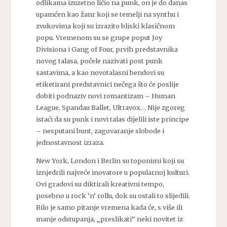
odlikama izuzetno ličio na punk, on je do danas
upamćen kao žanr koji se temelji na synthu i
zvukovima koji su izrazito bliski klasičnom
popu. Vremenom su se grupe poput Joy
Divisiona i Gang of Four, prvih predstavnika
novog talasa, počele nazivati post punk
sastavima, a kao novotalasni bendovi su
etiketirani predstavnici nečega što će poslije
dobiti podnaziv novi romantizam – Human
League, Spandau Ballet, Ultravox… Nije zgoreg
istaći da su punk i novi talas dijelili iste principe
– nesputani bunt, zagovaranje slobode i
jednostavnost izraza.
New York, London i Berlin su toponimi koji su
iznjedrili najveće inovatore u popularnoj kulturi.
Ovi gradovi su diktirali kreativni tempo,
posebno u rock ‘n’ rollu, dok su ostali to slijedili.
Bilo je samo pitanje vremena kada će, s više ili
manje odstupanja, „preslikati“ neki novitet iz