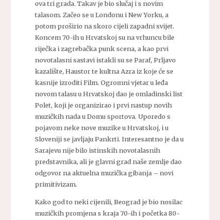
ova tri grada. Takav je bio slučaj i s novim
talasom. Začeo se u Londonu i New Yorku, a
potom proširio na skoro cijeli zapadni svijet.
Koncem 70-ih u Hrvatskoj su na vrhuncu bile
riječka i zagrebačka punk scena, a kao prvi
novotalasni sastavi istakli su se Paraf, Prljavo
kazalište, Haustor te kultna Azra iz koje će se
kasnije izroditi Film. Ogromni vjetar u leđa
novom talasu u Hrvatskoj dao je omladinski list
Polet, koji je organizirao i prvi nastup novih
muzičkih nada u Domu sportova. Uporedo s
pojavom neke nove muzike u Hrvatskoj, i u
Sloveniji se javljaju Pankrti. Interesantno je da u
Sarajevu nije bilo istinskih novotalasnih
predstavnika, ali je glavni grad naše zemlje dao
odgovor na aktuelna muzička gibanja – novi
primitivizam.
Kako god to neki cijenili, Beograd je bio nosilac
muzičkih promjena s kraja 70-ih i početka 80-