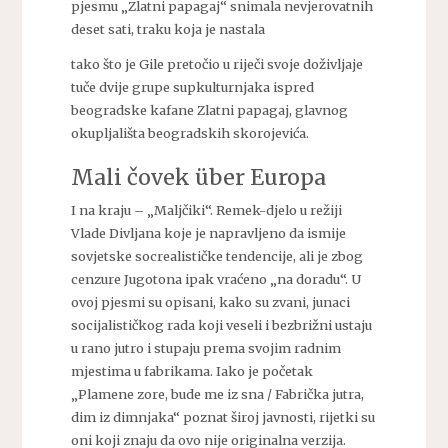
pjesmu „Zlatni papagaj“ snimala nevjerovatnih
deset sati, traku koja je nastala
tako što je Gile pretočio u riječi svoje doživljaje
tuče dvije grupe supkulturnjaka ispred
beogradske kafane Zlatni papagaj, glavnog
okupljališta beogradskih skorojevića.
Mali čovek über Europa
I na kraju – „Maljčiki“. Remek-djelo u režiji
Vlade Divljana koje je napravljeno da ismije
sovjetske socrealističke tendencije, ali je zbog
cenzure Jugotona ipak vraćeno „na doradu“. U
ovoj pjesmi su opisani, kako su zvani, junaci
socijalističkog rada koji veseli i bezbrižni ustaju
u rano jutro i stupaju prema svojim radnim
mjestima u fabrikama. Iako je početak
„Plamene zore, bude me iz sna / Fabrička jutra,
dim iz dimnjaka“ poznat široj javnosti, rijetki su
oni koji znaju da ovo nije originalna verzija.